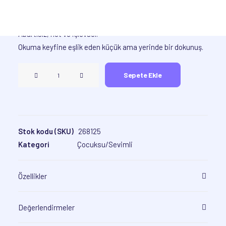
Sade tasarımıyla kitapla bütünleşir, kullanımı pratiktir.
Abartısız, net ve işlevsel.
Okuma keyfine eşlik eden küçük ama yerinde bir dokunuş.
Hayalperest
Sepete Ekle
Kedi
•
Ayraç
adet
Stok kodu (SKU)
268125
Kategori
Çocuksu/Sevimli
Özellikler
Değerlendirmeler