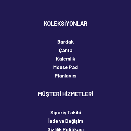
KOLEKSIYONLAR
Kelebek • Ayraç
15,00
₺
Bardak
Çanta
Sepete Ekle
Kalemlik
Mouse Pad
Planlayıcı
MÜŞTERI HIZMETLERI
Sipariş Takibi
İade ve Değişim
Gizlilik Politikası