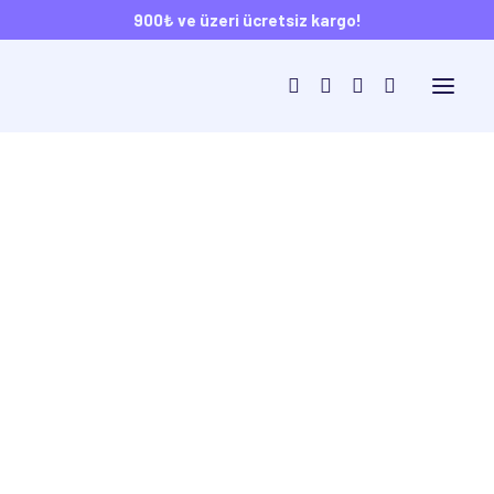
900₺ ve üzeri ücretsiz kargo!
Ana Sayfa
Mağaza
Çanta
Positive Energy • Çanta
Positive Energy • Çanta
Kendin Tasarla
120,00
₺
daystoregrup@gmail.com
Günlük hayatın her anında yanınızda 🌿
+90 (546) 544 76 96
35×40 cm su geçirmez bez çantamız; markete, plaja, işe,