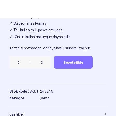
okula… Hem dayanıklı hem şık, hem de doğa dostu.
✓ 35×40 cm geniş hacim
✓ Su geçirmez kumaş
✓ Tek kullanımlık poşetlere veda
✓ Günlük kullanıma uygun dayanıklılık
Tarzınızı bozmadan, doğaya katkı sunarak taşıyın.
Positive
Sepete Ekle
Energy
•
Çanta
adet
Stok kodu (SKU)
248245
Kategori
Çanta
Özellikler