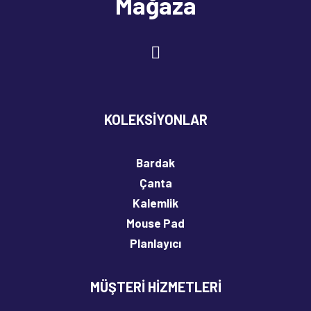
Mağaza
KOLEKSIYONLAR
Mutlu ve Üzgün • Çanta
120,00
₺
Bardak
Çanta
Sepete Ekle
Kalemlik
Mouse Pad
Planlayıcı
MÜŞTERI HIZMETLERI