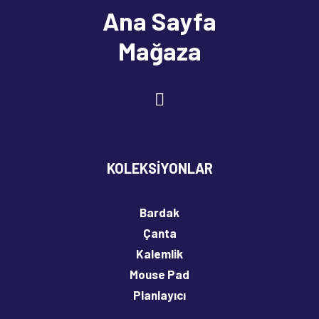
Ana Sayfa
Mağaza
KOLEKSIYONLAR
Anaokulu Öğretmeni
120,00
₺
Bardak
Çanta
Sepete Ekle
Kalemlik
Mouse Pad
Planlayıcı