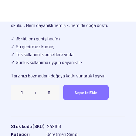
Günlük hayatın her anında yanınızda 🌿
35×40 cm su geçirmez bez çantamız; markete, plaja, işe,
okula… Hem dayanıklı hem şık, hem de doğa dostu.
✓ 35×40 cm geniş hacim
✓ Su geçirmez kumaş
✓ Tek kullanımlık poşetlere veda
✓ Günlük kullanıma uygun dayanıklılık
Tarzınızı bozmadan, doğaya katkı sunarak taşıyın.
Kadın
Sepete Ekle
Almanca
Öğretmeni
•
Çanta
Stok kodu (SKU)
248106
adet
Kategori
Öğretmen Serisi