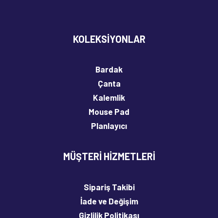
KOLEKSIYONLAR
Yaramaz Kedi • Mousepad
100,00
₺
Bardak
Çanta
Sepete Ekle
Kalemlik
Mouse Pad
Planlayıcı
MÜŞTERI HIZMETLERI
Sipariş Takibi
İade ve Değişim
Gizlilik Politikası