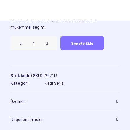
Sempatik tasarımları ve ergonomik yapısıyla dikkat çeken
mouse pad modellerimiz, hem şıklığı hem de kullanışlılığı bir
arada sunuyor. Gün boyu keyifli bir kullanım için
mükemmel seçim!
Huzurlu
Sepete Ekle
Kedi
•
Mousepad
adet
Stok kodu (SKU)
262113
Kategori
Kedi Serisi
Özellikler
Değerlendirmeler